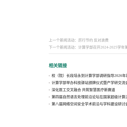
上一个新闻活动：厉行节约 反对浪费
下一个新闻活动：计算学部召开2024-2025学
相关链接
校（院）长段培永到计算学部调研指导2026
计算学部举办科技驿站颁牌仪式暨产学研交流
深化医工交叉融合 共筑智慧医疗新赛道
第四届自然语言处理前沿论坛在国家超级计算
第八届网络空间安全学术前沿与学科建设研讨